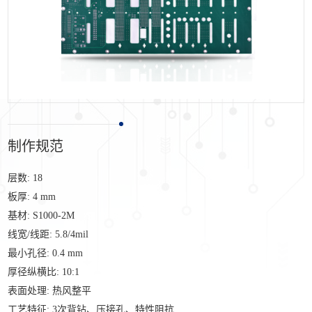
制作规范
层数
:
18
板厚
:
4
mm
基材
:
S1000-2M
线宽
/
线距:
5.8/4
mil
最小孔径
:
0.4
mm
厚径纵横比
:
10:1
表面处理
:
热风整平
工艺特征
: 3
次背钻、压接孔、特性阻抗