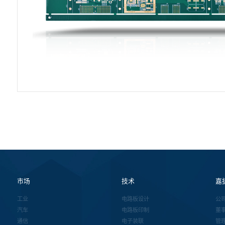
市场
技术
嘉
工业
电路板设计
公
汽车
电路板印制
董
通信
电子装联
管