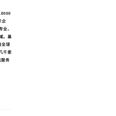
000
术企
专业、
域。基
自全球
几千家
造服务